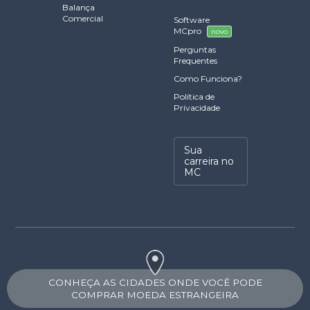
Balança
Comercial
Software
MCpro
novo
Perguntas
Frequentes
Como Funciona?
Política de
Privacidade
Sua
carreira no
MC
CONHEÇA AS CIDADES ONDE VOCÊ PODE
COMPRAR MOEDA ESTRANGEIRA