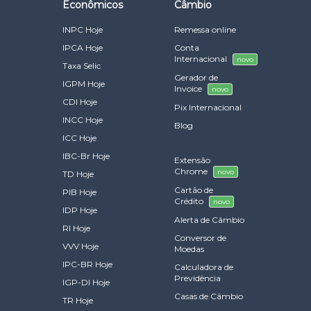
Econômicos
Câmbio
INPC Hoje
Remessa online
IPCA Hoje
Conta
Internacional
novo
Taxa Selic
Gerador de
IGPM Hoje
Invoice
novo
CDI Hoje
Pix Internacional
INCC Hoje
Blog
ICC Hoje
IBC-Br Hoje
Extensão
Chrome
novo
TD Hoje
Cartão de
PIB Hoje
Crédito
novo
IDP Hoje
Alerta de Câmbio
RI Hoje
Conversor de
VVV Hoje
Moedas
IPC-BR Hoje
Calculadora de
Previdência
IGP-DI Hoje
Casas de Câmbio
TR Hoje