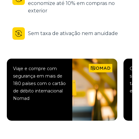
economize até 10% em compras no
exterior
Sem taxa de ativação nem anuidade
Viaje e compre com
Comp
segurança em mais de
saqu
180 países com o cartão
taxa
de débito internacional
elet
Nomad