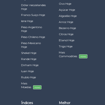
Ovo Hoje
Dólar neozelandes
Hoje
Açúcar Hoje
Franco Suiço Hoje
Algodão Hoje
Iene Hoje
Arroz Hoje
Peso Argentino
Bezerro Hoje
Hoje
Citros Hoje
Peso Chileno Hoje
Etanol Hoje
Peso Mexicano
Trigo Hoje
Hoje
Mais
Shekel Hoje
Commodities
novo
Rande Hoje
Dirham Hoje
Iuan Hoje
Rublo Hoje
Mais
Moedas
novo
Índices
Melhor