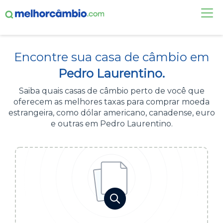
FAÇA UMA COTAÇÃO
Encontre sua casa de câmbio em
CASAS DE CÂMBIO
Pedro Laurentino.
DÓLAR HOJE
Saiba quais casas de câmbio perto de você que
oferecem as melhores taxas para comprar moeda
ALERTA DE CÂMBIO
estrangeira, como dólar americano, canadense, euro
e outras em Pedro Laurentino.
CONTA INTERNACIONAL
NOVO
Acesse sua conta:
ÁREA DO CLIENTE
BROKER DE OFERTAS