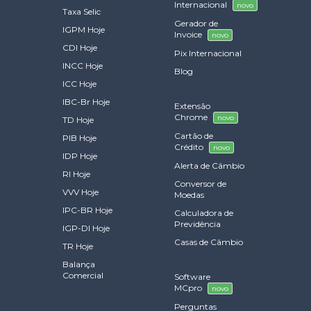
Internacional
novo
Taxa Selic
Gerador de
IGPM Hoje
Invoice
novo
CDI Hoje
Pix Internacional
INCC Hoje
Blog
ICC Hoje
IBC-Br Hoje
Extensão
Chrome
novo
TD Hoje
Cartão de
PIB Hoje
Crédito
novo
IDP Hoje
Alerta de Câmbio
RI Hoje
Conversor de
VVV Hoje
Moedas
IPC-BR Hoje
Calculadora de
Previdência
IGP-DI Hoje
Casas de Câmbio
TR Hoje
Balança
Comercial
Software
MCpro
novo
Perguntas