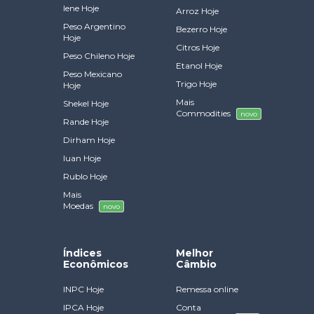
Iene Hoje
Arroz Hoje
Peso Argentino
Bezerro Hoje
Hoje
Citros Hoje
Peso Chileno Hoje
Etanol Hoje
Peso Mexicano
Trigo Hoje
Hoje
Mais
Shekel Hoje
Commodities
novo
Rande Hoje
Dirham Hoje
Iuan Hoje
Rublo Hoje
Mais
Moedas
novo
Índices
Melhor
Econômicos
Câmbio
INPC Hoje
Remessa online
IPCA Hoje
Conta