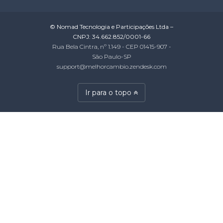
© Nomad Tecnologia e Participações Ltda –
CNPJ: 34.662.852/0001-66
Rua Bela Cintra, nº 1.149 - CEP 01415-907 -
São Paulo-SP
support@melhorcambio.zendesk.com
Ir para o topo