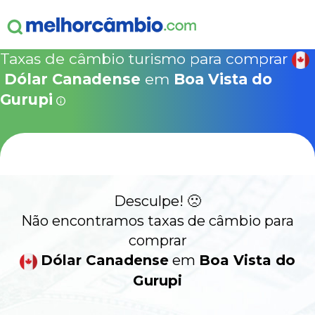
ganha
s!
15% Seguro Viagem
15% Proteção de Bagagem
10% Locação de 
Válido apen
concretizad
Taxas de câmbio turismo para comprar
MelhorCâm
NOVA COTAÇÃO
Dólar Canadense
em
Boa Vista do
Que
Use o código acima em:
Gurupi
COMO FUNCIONA
SegurosPromo.com.br
DÓLAR CANADENSE HOJE
ALERTA
CONTA INTERNACIONAL
NOVO
Desculpe! 🙁
Não encontramos taxas de câmbio para
Acesse sua conta:
comprar
Dólar Canadense
em
Boa Vista do
ÁREA DO CLIENTE
Gurupi
BROKER DE OFERTAS