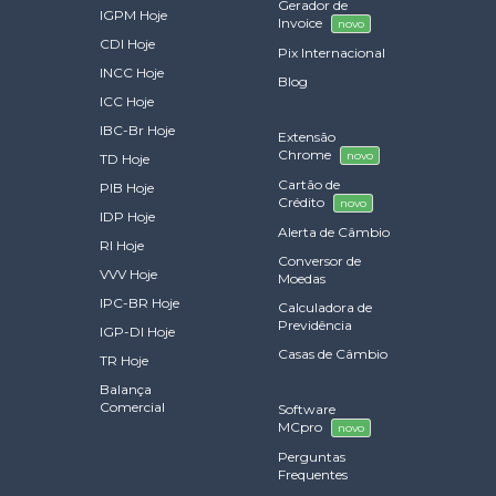
Gerador de
IGPM Hoje
Invoice
novo
CDI Hoje
Pix Internacional
INCC Hoje
Blog
ICC Hoje
IBC-Br Hoje
Extensão
Chrome
novo
TD Hoje
Cartão de
PIB Hoje
Crédito
novo
IDP Hoje
Alerta de Câmbio
RI Hoje
Conversor de
VVV Hoje
Moedas
IPC-BR Hoje
Calculadora de
Previdência
IGP-DI Hoje
Casas de Câmbio
TR Hoje
Balança
Comercial
Software
MCpro
novo
Perguntas
Frequentes