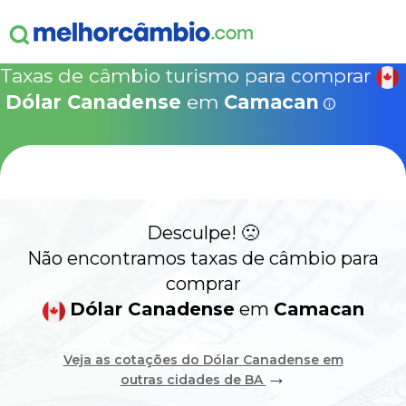
ganha
s!
15% Seguro Viagem
15% Proteção de Bagagem
10% Locação de 
Válido apen
concretizad
Taxas de câmbio turismo para comprar
MelhorCâm
NOVA COTAÇÃO
Dólar Canadense
em
Camacan
Que
Use o código acima em:
COMO FUNCIONA
SegurosPromo.com.br
DÓLAR CANADENSE HOJE
ALERTA
Desculpe! 🙁
CONTA INTERNACIONAL
NOVO
Não encontramos taxas de câmbio para
comprar
Acesse sua conta:
Dólar Canadense
em
Camacan
ÁREA DO CLIENTE
Veja as cotações do Dólar Canadense em
→
outras cidades de BA
BROKER DE OFERTAS