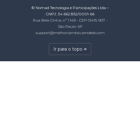
© Nomad Tecnologia e Participações Ltda –
CNPJ: 34.662.852/0001-66
Rua Bela Cintra, nº 1.149 - CEP 01415-907 -
São Paulo-SP
support@melhorcambio.zendesk.com
Ir para o topo