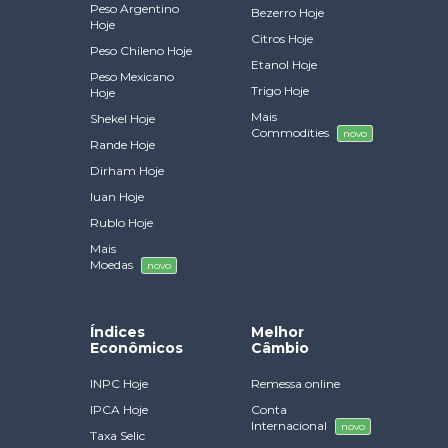
Peso Argentino
Bezerro Hoje
Hoje
Citros Hoje
Peso Chileno Hoje
Etanol Hoje
Peso Mexicano
Trigo Hoje
Hoje
Mais
Shekel Hoje
Commodities
novo
Rande Hoje
Dirham Hoje
Iuan Hoje
Rublo Hoje
Mais
Moedas
novo
Índices
Melhor
Econômicos
Câmbio
INPC Hoje
Remessa online
IPCA Hoje
Conta
Internacional
novo
Taxa Selic