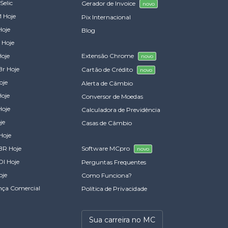
Selic
Gerador de Invoice
novo
 Hoje
Pix Internacional
Hoje
Blog
 Hoje
Hoje
Extensão Chrome
novo
Br Hoje
Cartão de Crédito
novo
oje
Alerta de Câmbio
Hoje
Conversor de Moedas
Hoje
Calculadora de Previdência
je
Casas de Câmbio
Hoje
BR Hoje
Software MCpro
novo
DI Hoje
Perguntas Frequentes
oje
Como Funciona?
nça Comercial
Política de Privacidade
Sua carreira no MC