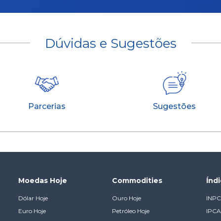
Dúvidas e Sugestões
Parcerias
Sugestões
Moedas Hoje
Commodities
Índ
Dólar Hoje
Ouro Hoje
INPC
Euro Hoje
Petróleo Hoje
IPCA