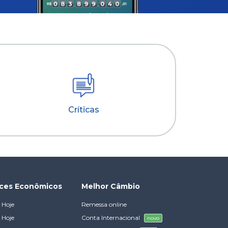
Críticas
ices Econômicos
Melhor Câmbio
 Hoje
Remessa online
 Hoje
Conta Internacional
novo