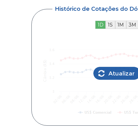
Histórico de Cotações do D
1D
1S
1M
3M