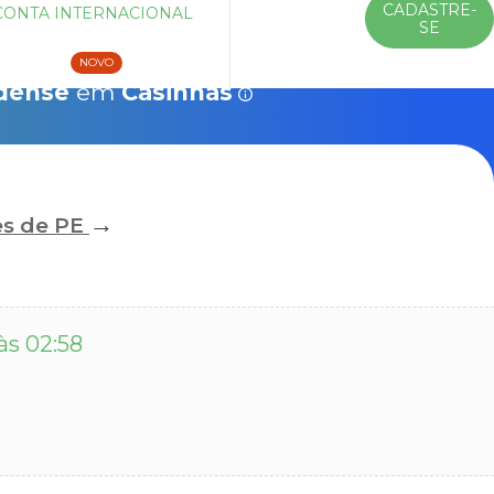
CADASTRE-
CONTA INTERNACIONAL
ENTRAR
SE
Veículos
10% Chip 4G
Saiba mais
NOVO
dense
em
Casinhas
→
es de PE
às 02:58