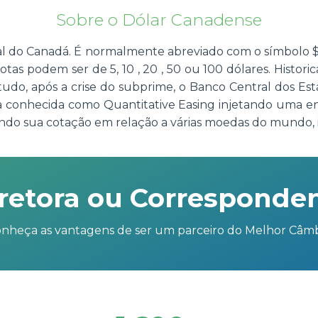
Sobre o Dólar Canadense
l do Canadá. É normalmente abreviado com o símbolo $ o
otas podem ser de 5, 10 , 20 , 50 ou 100 dólares. Histor
do, após a crise do subprime, o Banco Central dos Est
ia conhecida como Quantitative Easing injetando uma 
do sua cotação em relação a várias moedas do mundo, i
retora ou Corresponde
nheça as vantagens de ser um parceiro do Melhor Câm