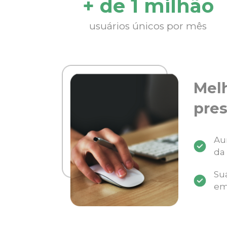
+ de 1 milhão
usuários únicos por mês
Mel
pres
Au
da
Su
em