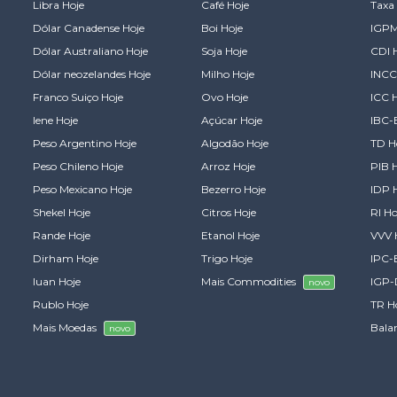
Libra Hoje
Café Hoje
Taxa 
Dólar Canadense Hoje
Boi Hoje
IGPM
Dólar Australiano Hoje
Soja Hoje
CDI 
Dólar neozelandes Hoje
Milho Hoje
INCC
Franco Suiço Hoje
Ovo Hoje
ICC 
Iene Hoje
Açúcar Hoje
IBC-
Peso Argentino Hoje
Algodão Hoje
TD H
Peso Chileno Hoje
Arroz Hoje
PIB 
Peso Mexicano Hoje
Bezerro Hoje
IDP 
Shekel Hoje
Citros Hoje
RI Ho
Rande Hoje
Etanol Hoje
VVV 
Dirham Hoje
Trigo Hoje
IPC-
Iuan Hoje
Mais Commodities
IGP-
novo
Rublo Hoje
TR H
Mais Moedas
Bala
novo