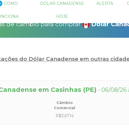
 descontos!
COMO
DÓLAR CANADENSE
ALERTA
!
15% Seguro Viagem
15% Proteção de Bagagem
10% Locação de 
as para operações negociadas e
UNCIONA
HOJE
as através do sistema de ofertas do
as de câmbio para comprar
Dólar Cana
bio.com.
r pagar quanto?
otações do Dólar Canadense em outras cidad
 Canadense em Casinhas (PE)
- 06/08/26 
Câmbio
Comercial
R$3,6714