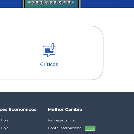
Críticas
ices Econômicos
Melhor Câmbio
 Hoje
Remessa online
 Hoje
Conta Internacional
novo