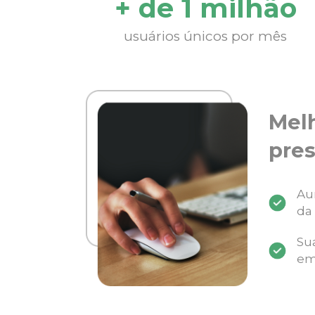
+ de 1 milhão
usuários únicos por mês
Mel
pres
Au
da
Su
em