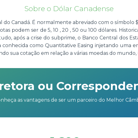
Sobre o Dólar Canadense
l do Canadá. É normalmente abreviado com o símbolo $ o
otas podem ser de 5, 10 , 20 , 50 ou 100 dólares. Histor
do, após a crise do subprime, o Banco Central dos Est
ia conhecida como Quantitative Easing injetando uma 
do sua cotação em relação a várias moedas do mundo, i
retora ou Corresponde
nheça as vantagens de ser um parceiro do Melhor Câm