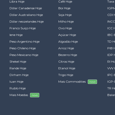
Libra Hoje
Café Hoje
Taxa 
Dólar Canadense Hoje
Boi Hoje
IGPM
Dólar Australiano Hoje
Soja Hoje
CDI 
Dólar neozelandes Hoje
Milho Hoje
INCC
Franco Suiço Hoje
Ovo Hoje
ICC 
Iene Hoje
Açúcar Hoje
IBC-
Peso Argentino Hoje
Algodão Hoje
TD H
Peso Chileno Hoje
Arroz Hoje
PIB 
Peso Mexicano Hoje
Bezerro Hoje
IDP 
Shekel Hoje
Citros Hoje
RI Ho
Rande Hoje
Etanol Hoje
VVV 
Dirham Hoje
Trigo Hoje
IPC-
Iuan Hoje
Mais Commodities
IGP-
novo
Rublo Hoje
TR H
Mais Moedas
Bala
novo