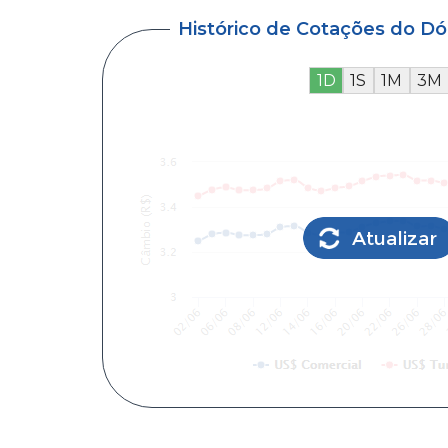
Histórico de Cotações do D
1D
1S
1M
3M