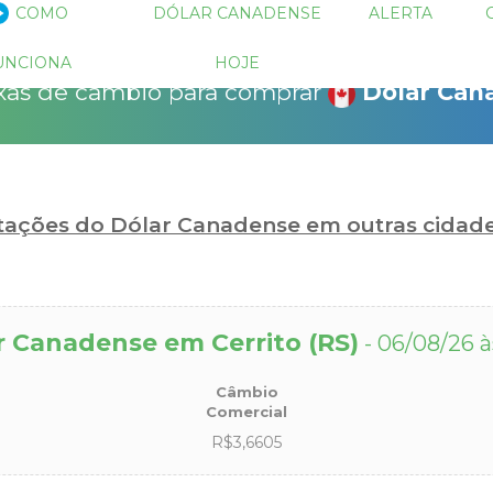
 descontos!
COMO
DÓLAR CANADENSE
ALERTA
!
15% Seguro Viagem
15% Proteção de Bagagem
10% Locação de 
as para operações negociadas e
UNCIONA
HOJE
as através do sistema de ofertas do
xas de câmbio para comprar
Dólar Can
bio.com.
r pagar quanto?
otações do Dólar Canadense em outras cidad
r Canadense em Cerrito (RS)
- 06/08/26 à
Câmbio
Comercial
R$3,6605