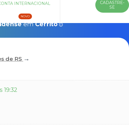
CADASTRE-
CONTA INTERNACIONAL
ENTRAR
SE
Veículos
10% Chip 4G
Saiba mais
NOVO
adense
em
Cerrito
→
es de RS
s 19:32