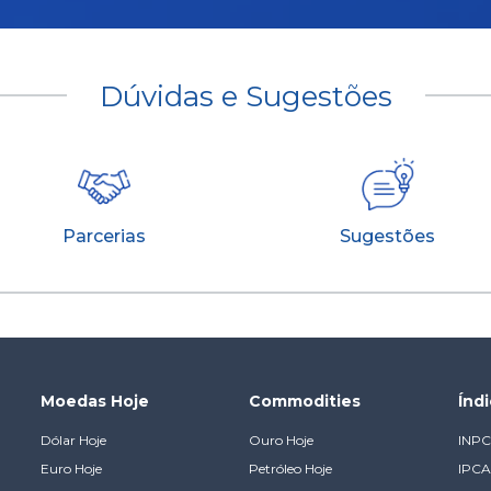
Dúvidas e Sugestões
Parcerias
Sugestões
Moedas Hoje
Commodities
Índ
Dólar Hoje
Ouro Hoje
INPC
Euro Hoje
Petróleo Hoje
IPCA