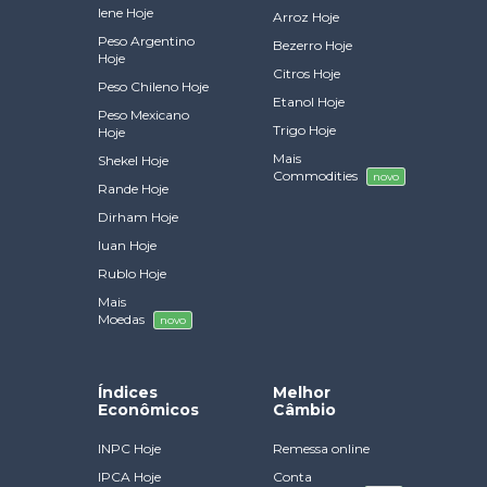
Iene Hoje
Arroz Hoje
Peso Argentino
Bezerro Hoje
Hoje
Citros Hoje
Peso Chileno Hoje
Etanol Hoje
Peso Mexicano
Trigo Hoje
Hoje
Mais
Shekel Hoje
Commodities
novo
Rande Hoje
Dirham Hoje
Iuan Hoje
Rublo Hoje
Mais
Moedas
novo
Índices
Melhor
Econômicos
Câmbio
INPC Hoje
Remessa online
IPCA Hoje
Conta