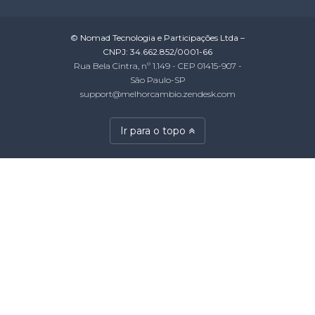
© Nomad Tecnologia e Participações Ltda –
CNPJ: 34.662.852/0001-66
Rua Bela Cintra, nº 1.149 - CEP 01415-907 -
São Paulo-SP
support@melhorcambio.zendesk.com
Ir para o topo