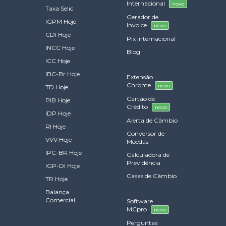
Internacional
novo
Taxa Selic
Gerador de
IGPM Hoje
Invoice
novo
CDI Hoje
Pix Internacional
INCC Hoje
Blog
ICC Hoje
IBC-Br Hoje
Extensão
Chrome
novo
TD Hoje
Cartão de
PIB Hoje
Crédito
novo
IDP Hoje
Alerta de Câmbio
RI Hoje
Conversor de
VVV Hoje
Moedas
IPC-BR Hoje
Calculadora de
Previdência
IGP-DI Hoje
Casas de Câmbio
TR Hoje
Balança
Comercial
Software
MCpro
novo
Perguntas