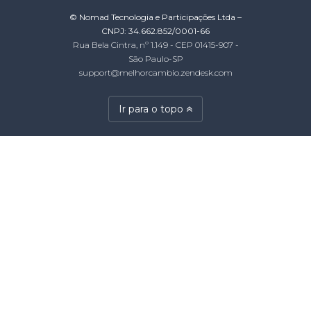
© Nomad Tecnologia e Participações Ltda –
CNPJ: 34.662.852/0001-66
Rua Bela Cintra, nº 1.149 - CEP 01415-907 -
São Paulo-SP
support@melhorcambio.zendesk.com
Ir para o topo