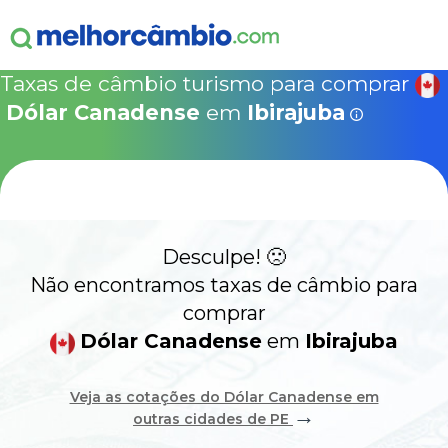
ganha
s!
15% Seguro Viagem
15% Proteção de Bagagem
10% Locação de 
Válido apen
concretizad
Taxas de câmbio turismo para comprar
MelhorCâm
NOVA COTAÇÃO
Dólar Canadense
em
Ibirajuba
Que
Use o código acima em:
COMO FUNCIONA
SegurosPromo.com.br
DÓLAR CANADENSE HOJE
ALERTA
Desculpe! 🙁
CONTA INTERNACIONAL
NOVO
Não encontramos taxas de câmbio para
comprar
Acesse sua conta:
Dólar Canadense
em
Ibirajuba
ÁREA DO CLIENTE
Veja as cotações do Dólar Canadense em
→
outras cidades de PE
BROKER DE OFERTAS