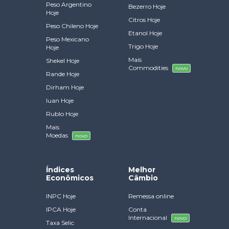
Peso Argentino
Bezerro Hoje
Hoje
Citros Hoje
Peso Chileno Hoje
Etanol Hoje
Peso Mexicano
Trigo Hoje
Hoje
Mais
Shekel Hoje
Commodities
novo
Rande Hoje
Dirham Hoje
Iuan Hoje
Rublo Hoje
Mais
Moedas
novo
Índices
Melhor
Econômicos
Câmbio
INPC Hoje
Remessa online
IPCA Hoje
Conta
Internacional
novo
Taxa Selic