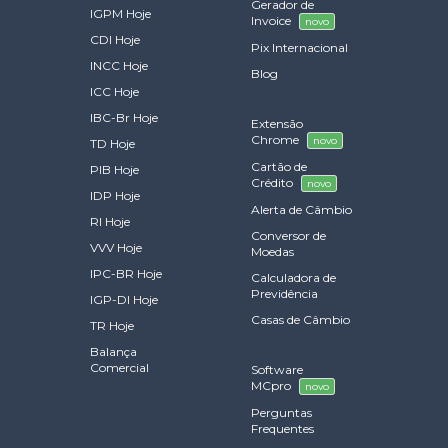
Gerador de
IGPM Hoje
Invoice
novo
CDI Hoje
Pix Internacional
INCC Hoje
Blog
ICC Hoje
IBC-Br Hoje
Extensão
Chrome
novo
TD Hoje
Cartão de
PIB Hoje
Crédito
novo
IDP Hoje
Alerta de Câmbio
RI Hoje
Conversor de
VVV Hoje
Moedas
IPC-BR Hoje
Calculadora de
Previdência
IGP-DI Hoje
Casas de Câmbio
TR Hoje
Balança
Comercial
Software
MCpro
novo
Perguntas
Frequentes