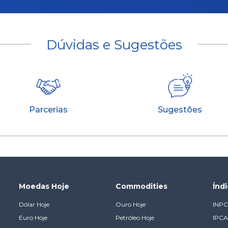
Dúvidas e Sugestões
Parcerias
Sugestões
Moedas Hoje
Commodities
Índ
Dólar Hoje
Ouro Hoje
INPC
Euro Hoje
Petróleo Hoje
IPCA