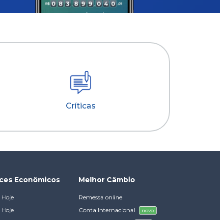
Críticas
ices Econômicos
Melhor Câmbio
 Hoje
Remessa online
 Hoje
Conta Internacional
novo