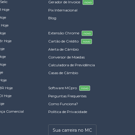
Selic
Gerador de Invoice
novo
 Hoje
Pix Internacional
Hoje
Blog
 Hoje
Hoje
Extensão Chrome
novo
Br Hoje
Cartão de Crédito
novo
oje
Alerta de Câmbio
Hoje
Conversor de Moedas
Hoje
Calculadora de Previdência
je
Casas de Câmbio
Hoje
BR Hoje
Software MCpro
novo
DI Hoje
Perguntas Frequentes
oje
Como Funciona?
nça Comercial
Política de Privacidade
Sua carreira no MC