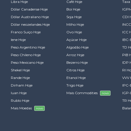
Libra Hoje
Café Hoje
Taxa 
Dólar Canadense Hoje
Boi Hoje
IGPM
Dólar Australiano Hoje
Soja Hoje
CDI 
Dólar neozelandes Hoje
Milho Hoje
INCC
Franco Suiço Hoje
Ovo Hoje
ICC 
Iene Hoje
Açúcar Hoje
IBC-
Peso Argentino Hoje
Algodão Hoje
TD H
Peso Chileno Hoje
Arroz Hoje
PIB 
Peso Mexicano Hoje
Bezerro Hoje
IDP 
Shekel Hoje
Citros Hoje
RI Ho
Rande Hoje
Etanol Hoje
VVV 
Dirham Hoje
Trigo Hoje
IPC-
Iuan Hoje
Mais Commodities
IGP-
novo
Rublo Hoje
TR H
Mais Moedas
Bala
novo