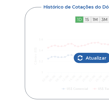
Histórico de Cotações do D
1D
1S
1M
3M