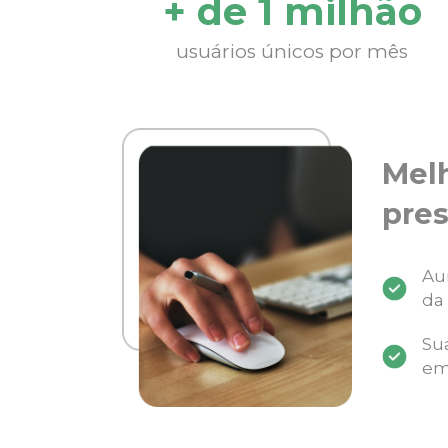
+ de 1 milhão
usuários únicos por mês
Mel
pres
Au
da
Su
em