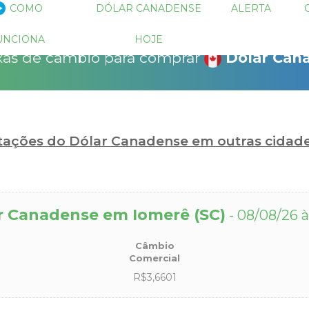
 descontos!
COMO
DÓLAR CANADENSE
ALERTA
!
15% Seguro Viagem
15% Proteção de Bagagem
10% Locação de 
as para operações negociadas e
UNCIONA
HOJE
as através do sistema de ofertas do
xas de câmbio para comprar
Dólar Can
bio.com.
r pagar quanto?
otações do Dólar Canadense em outras cidad
r Canadense em Iomerê (SC)
- 08/08/26 à
Câmbio
Comercial
R$3,6601