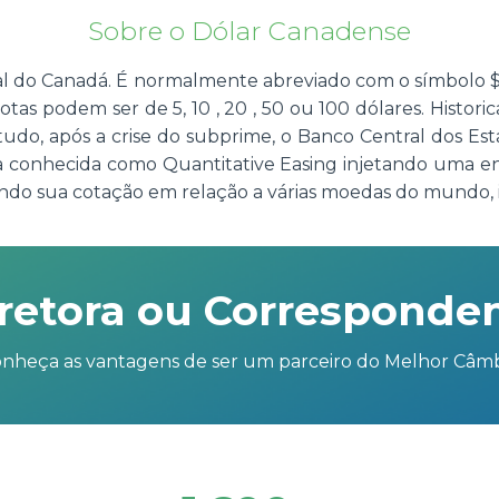
Sobre o Dólar Canadense
l do Canadá. É normalmente abreviado com o símbolo $ o
otas podem ser de 5, 10 , 20 , 50 ou 100 dólares. Histor
do, após a crise do subprime, o Banco Central dos Est
ia conhecida como Quantitative Easing injetando uma 
do sua cotação em relação a várias moedas do mundo, i
retora ou Corresponde
nheça as vantagens de ser um parceiro do Melhor Câm