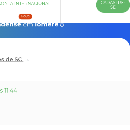
CADASTRE-
CONTA INTERNACIONAL
ENTRAR
SE
Veículos
10% Chip 4G
Saiba mais
NOVO
adense
em
Iomerê
→
es de SC
s 11:44