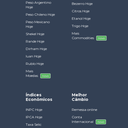
Peso Argentino
Bezerro Hoje
Hoje
Citros Hoje
Peso Chileno Hoje
Etanol Hoje
Peso Mexicano
Trigo Hoje
Hoje
Mais
Shekel Hoje
Commodities
novo
Rande Hoje
Dirham Hoje
Iuan Hoje
Rublo Hoje
Mais
Moedas
novo
Índices
Melhor
Econômicos
Câmbio
INPC Hoje
Remessa online
IPCA Hoje
Conta
Internacional
novo
Taxa Selic