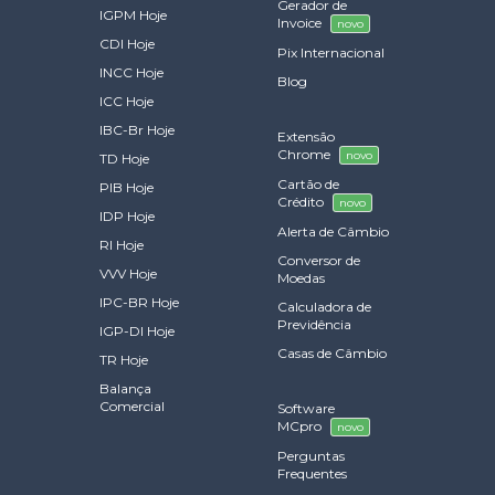
Gerador de
IGPM Hoje
Invoice
novo
CDI Hoje
Pix Internacional
INCC Hoje
Blog
ICC Hoje
IBC-Br Hoje
Extensão
Chrome
novo
TD Hoje
Cartão de
PIB Hoje
Crédito
novo
IDP Hoje
Alerta de Câmbio
RI Hoje
Conversor de
VVV Hoje
Moedas
IPC-BR Hoje
Calculadora de
Previdência
IGP-DI Hoje
Casas de Câmbio
TR Hoje
Balança
Comercial
Software
MCpro
novo
Perguntas
Frequentes