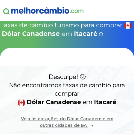
ganha
s!
15% Seguro Viagem
15% Proteção de Bagagem
10% Locação de 
Válido apen
concretizad
Taxas de câmbio turismo para comprar
MelhorCâm
NOVA COTAÇÃO
Dólar Canadense
em
Itacaré
Que
Use o código acima em:
COMO FUNCIONA
SegurosPromo.com.br
DÓLAR CANADENSE HOJE
ALERTA
Desculpe! 🙁
CONTA INTERNACIONAL
NOVO
Não encontramos taxas de câmbio para
comprar
Acesse sua conta:
Dólar Canadense
em
Itacaré
ÁREA DO CLIENTE
Veja as cotações do Dólar Canadense em
→
outras cidades de BA
BROKER DE OFERTAS