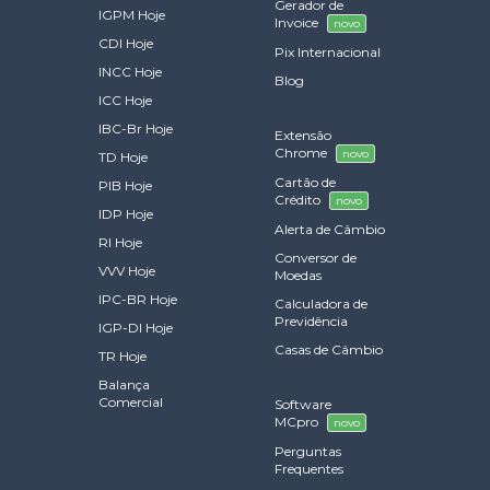
Gerador de
IGPM Hoje
Invoice
novo
CDI Hoje
Pix Internacional
INCC Hoje
Blog
ICC Hoje
IBC-Br Hoje
Extensão
Chrome
novo
TD Hoje
Cartão de
PIB Hoje
Crédito
novo
IDP Hoje
Alerta de Câmbio
RI Hoje
Conversor de
VVV Hoje
Moedas
IPC-BR Hoje
Calculadora de
Previdência
IGP-DI Hoje
Casas de Câmbio
TR Hoje
Balança
Comercial
Software
MCpro
novo
Perguntas
Frequentes