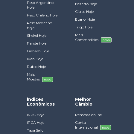
Peso Argentino
Bezerro Hoje
Hoje
Citros Hoje
Peso Chileno Hoje
Etanol Hoje
Peso Mexicano
Trigo Hoje
Hoje
Mais
Shekel Hoje
Commodities
novo
Rande Hoje
Dirham Hoje
Iuan Hoje
Rublo Hoje
Mais
Moedas
novo
Índices
Melhor
Econômicos
Câmbio
INPC Hoje
Remessa online
IPCA Hoje
Conta
Internacional
novo
Taxa Selic