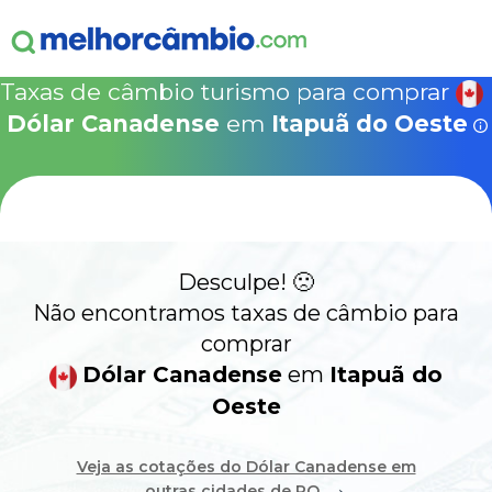
ganha
s!
15% Seguro Viagem
15% Proteção de Bagagem
10% Locação de 
Válido apen
concretizad
Taxas de câmbio turismo para comprar
MelhorCâm
NOVA COTAÇÃO
Dólar Canadense
em
Itapuã do Oeste
Que
Use o código acima em:
COMO FUNCIONA
SegurosPromo.com.br
DÓLAR CANADENSE HOJE
ALERTA
Desculpe! 🙁
CONTA INTERNACIONAL
NOVO
Não encontramos taxas de câmbio para
comprar
Acesse sua conta:
Dólar Canadense
em
Itapuã do
Oeste
ÁREA DO CLIENTE
BROKER DE OFERTAS
Veja as cotações do Dólar Canadense em
→
outras cidades de RO