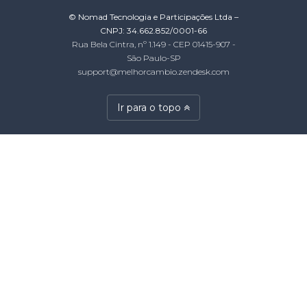
© Nomad Tecnologia e Participações Ltda –
CNPJ: 34.662.852/0001-66
Rua Bela Cintra, nº 1.149 - CEP 01415-907 -
São Paulo-SP
support@melhorcambio.zendesk.com
Ir para o topo