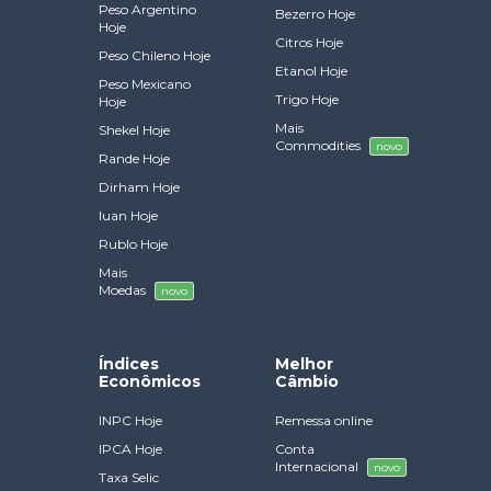
Peso Argentino
Bezerro Hoje
Hoje
Citros Hoje
Peso Chileno Hoje
Etanol Hoje
Peso Mexicano
Trigo Hoje
Hoje
Mais
Shekel Hoje
Commodities
novo
Rande Hoje
Dirham Hoje
Iuan Hoje
Rublo Hoje
Mais
Moedas
novo
Índices
Melhor
Econômicos
Câmbio
INPC Hoje
Remessa online
IPCA Hoje
Conta
Internacional
novo
Taxa Selic