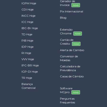
Gerador de
IGPM Hoje
Invoice
novo
CDI Hoje
Pix Internacional
INCC Hoje
Blog
ICC Hoje
IBC-Br Hoje
Extensão
Chrome
novo
TD Hoje
Cartão de
PIB Hoje
Crédito
novo
IDP Hoje
Alerta de Câmbio
RI Hoje
Conversor de
VVV Hoje
Moedas
IPC-BR Hoje
Calculadora de
Previdência
IGP-DI Hoje
Casas de Câmbio
TR Hoje
Balança
Comercial
Software
MCpro
novo
Perguntas
Frequentes