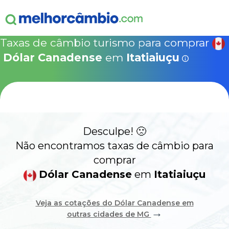
ganha
s!
15% Seguro Viagem
15% Proteção de Bagagem
10% Locação de 
Válido apen
concretizad
Taxas de câmbio turismo para comprar
MelhorCâm
NOVA COTAÇÃO
Dólar Canadense
em
Itatiaiuçu
Que
Use o código acima em:
COMO FUNCIONA
SegurosPromo.com.br
DÓLAR CANADENSE HOJE
ALERTA
Desculpe! 🙁
CONTA INTERNACIONAL
NOVO
Não encontramos taxas de câmbio para
comprar
Acesse sua conta:
Dólar Canadense
em
Itatiaiuçu
ÁREA DO CLIENTE
Veja as cotações do Dólar Canadense em
→
outras cidades de MG
BROKER DE OFERTAS