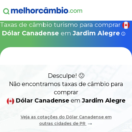
ganha
s!
15% Seguro Viagem
15% Proteção de Bagagem
10% Locação de 
Válido apen
concretizad
Taxas de câmbio turismo para comprar
MelhorCâm
NOVA COTAÇÃO
Dólar Canadense
em
Jardim Alegre
Que
Use o código acima em:
COMO FUNCIONA
SegurosPromo.com.br
DÓLAR CANADENSE HOJE
ALERTA
Desculpe! 🙁
CONTA INTERNACIONAL
NOVO
Não encontramos taxas de câmbio para
comprar
Acesse sua conta:
Dólar Canadense
em
Jardim Alegre
ÁREA DO CLIENTE
Veja as cotações do Dólar Canadense em
→
outras cidades de PR
BROKER DE OFERTAS