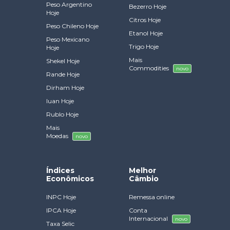
Peso Argentino
Bezerro Hoje
Hoje
Citros Hoje
Peso Chileno Hoje
Etanol Hoje
Peso Mexicano
Trigo Hoje
Hoje
Mais
Shekel Hoje
Commodities
novo
Rande Hoje
Dirham Hoje
Iuan Hoje
Rublo Hoje
Mais
Moedas
novo
Índices
Melhor
Econômicos
Câmbio
INPC Hoje
Remessa online
IPCA Hoje
Conta
Internacional
novo
Taxa Selic