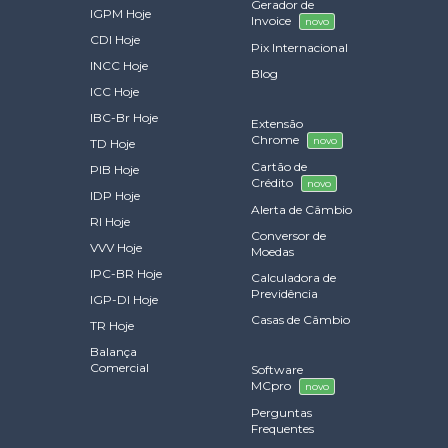
Gerador de
IGPM Hoje
Invoice
novo
CDI Hoje
Pix Internacional
INCC Hoje
Blog
ICC Hoje
IBC-Br Hoje
Extensão
Chrome
novo
TD Hoje
Cartão de
PIB Hoje
Crédito
novo
IDP Hoje
Alerta de Câmbio
RI Hoje
Conversor de
VVV Hoje
Moedas
IPC-BR Hoje
Calculadora de
Previdência
IGP-DI Hoje
Casas de Câmbio
TR Hoje
Balança
Comercial
Software
MCpro
novo
Perguntas
Frequentes