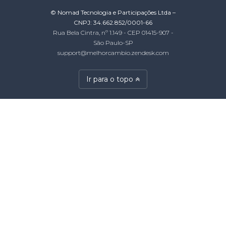
© Nomad Tecnologia e Participações Ltda –
CNPJ: 34.662.852/0001-66
Rua Bela Cintra, nº 1.149 - CEP 01415-907 -
São Paulo-SP
support@melhorcambio.zendesk.com
Ir para o topo