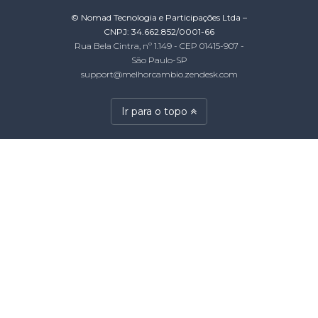
© Nomad Tecnologia e Participações Ltda –
CNPJ: 34.662.852/0001-66
Rua Bela Cintra, nº 1.149 - CEP 01415-907 -
São Paulo-SP
support@melhorcambio.zendesk.com
Ir para o topo