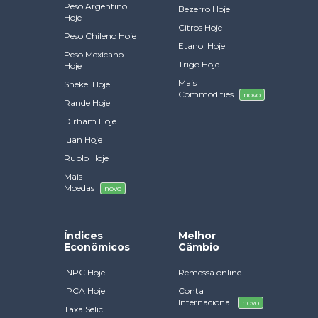
Peso Argentino
Bezerro Hoje
Hoje
Citros Hoje
Peso Chileno Hoje
Etanol Hoje
Peso Mexicano
Trigo Hoje
Hoje
Mais
Shekel Hoje
Commodities
novo
Rande Hoje
Dirham Hoje
Iuan Hoje
Rublo Hoje
Mais
Moedas
novo
Índices
Melhor
Econômicos
Câmbio
INPC Hoje
Remessa online
IPCA Hoje
Conta
Internacional
novo
Taxa Selic