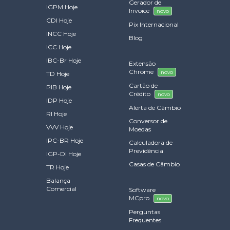
Gerador de
IGPM Hoje
Invoice
novo
CDI Hoje
Pix Internacional
INCC Hoje
Blog
ICC Hoje
IBC-Br Hoje
Extensão
Chrome
novo
TD Hoje
Cartão de
PIB Hoje
Crédito
novo
IDP Hoje
Alerta de Câmbio
RI Hoje
Conversor de
VVV Hoje
Moedas
IPC-BR Hoje
Calculadora de
Previdência
IGP-DI Hoje
Casas de Câmbio
TR Hoje
Balança
Comercial
Software
MCpro
novo
Perguntas
Frequentes