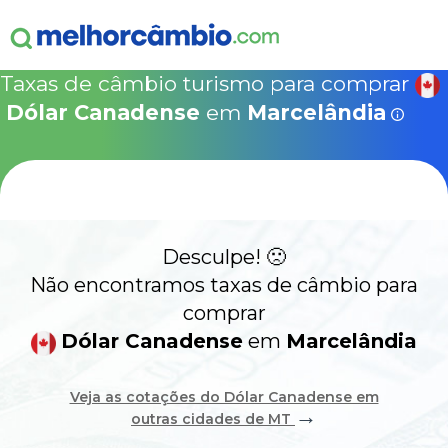
ganha
s!
15% Seguro Viagem
15% Proteção de Bagagem
10% Locação de 
Válido apen
concretizad
Taxas de câmbio turismo para comprar
MelhorCâm
NOVA COTAÇÃO
Dólar Canadense
em
Marcelândia
Que
Use o código acima em:
COMO FUNCIONA
SegurosPromo.com.br
DÓLAR CANADENSE HOJE
ALERTA
Desculpe! 🙁
CONTA INTERNACIONAL
NOVO
Não encontramos taxas de câmbio para
comprar
Acesse sua conta:
Dólar Canadense
em
Marcelândia
ÁREA DO CLIENTE
Veja as cotações do Dólar Canadense em
→
outras cidades de MT
BROKER DE OFERTAS