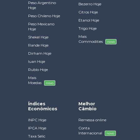
Peso Argentino
Bezerro Hoje
Hoje
Citros Hoje
Peso Chileno Hoje
Etanol Hoje
Peso Mexicano
Trigo Hoje
Hoje
Mais
Shekel Hoje
Commodities
novo
Rande Hoje
Dirham Hoje
Iuan Hoje
Rublo Hoje
Mais
Moedas
novo
Índices
Melhor
Econômicos
Câmbio
INPC Hoje
Remessa online
IPCA Hoje
Conta
Internacional
novo
Taxa Selic