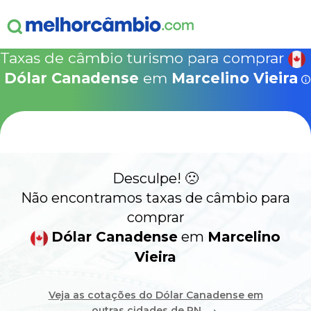
ganha
s!
15% Seguro Viagem
15% Proteção de Bagagem
10% Locação de 
Válido apen
concretizad
Taxas de câmbio turismo para comprar
MelhorCâm
NOVA COTAÇÃO
Dólar Canadense
em
Marcelino Vieira
Que
Use o código acima em:
COMO FUNCIONA
SegurosPromo.com.br
DÓLAR CANADENSE HOJE
ALERTA
Desculpe! 🙁
CONTA INTERNACIONAL
NOVO
Não encontramos taxas de câmbio para
comprar
Acesse sua conta:
Dólar Canadense
em
Marcelino
Vieira
ÁREA DO CLIENTE
BROKER DE OFERTAS
Veja as cotações do Dólar Canadense em
→
outras cidades de RN