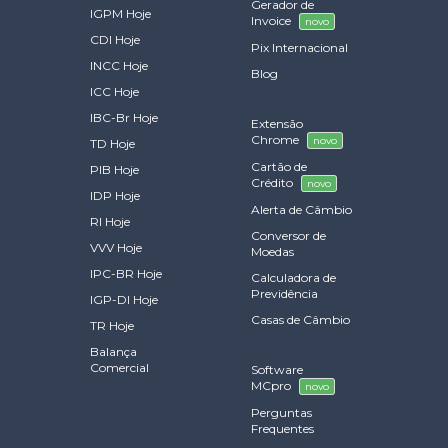
Gerador de
IGPM Hoje
Invoice
novo
CDI Hoje
Pix Internacional
INCC Hoje
Blog
ICC Hoje
IBC-Br Hoje
Extensão
Chrome
novo
TD Hoje
Cartão de
PIB Hoje
Crédito
novo
IDP Hoje
Alerta de Câmbio
RI Hoje
Conversor de
VVV Hoje
Moedas
IPC-BR Hoje
Calculadora de
Previdência
IGP-DI Hoje
Casas de Câmbio
TR Hoje
Balança
Comercial
Software
MCpro
novo
Perguntas
Frequentes