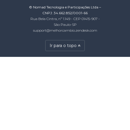
© Nomad Tecnologia e Participações Ltda –
CNPJ: 34.662.852/0001-66
Rua Bela Cintra, nº 1.149 - CEP 01415-907 -
São Paulo-SP
support@melhorcambio.zendesk.com
Ir para o topo