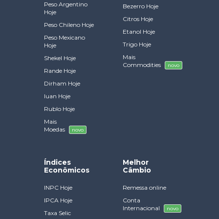
Peso Argentino
Bezerro Hoje
Hoje
Citros Hoje
Peso Chileno Hoje
Etanol Hoje
Peso Mexicano
Trigo Hoje
Hoje
Mais
Shekel Hoje
Commodities
novo
Rande Hoje
Dirham Hoje
Iuan Hoje
Rublo Hoje
Mais
Moedas
novo
Índices
Melhor
Econômicos
Câmbio
INPC Hoje
Remessa online
IPCA Hoje
Conta
Internacional
novo
Taxa Selic