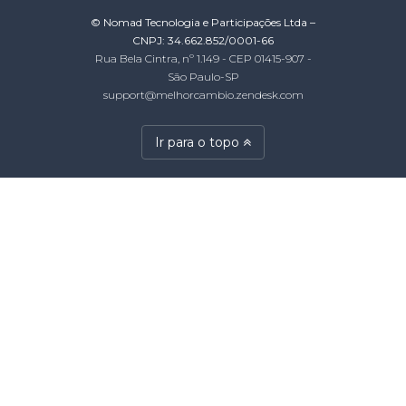
© Nomad Tecnologia e Participações Ltda –
CNPJ: 34.662.852/0001-66
Rua Bela Cintra, nº 1.149 - CEP 01415-907 -
São Paulo-SP
support@melhorcambio.zendesk.com
Ir para o topo