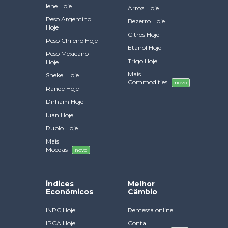
Iene Hoje
Arroz Hoje
Peso Argentino
Bezerro Hoje
Hoje
Citros Hoje
Peso Chileno Hoje
Etanol Hoje
Peso Mexicano
Trigo Hoje
Hoje
Mais
Shekel Hoje
Commodities
novo
Rande Hoje
Dirham Hoje
Iuan Hoje
Rublo Hoje
Mais
Moedas
novo
Índices
Melhor
Econômicos
Câmbio
INPC Hoje
Remessa online
IPCA Hoje
Conta