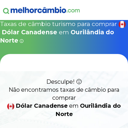
ganha
s!
15% Seguro Viagem
15% Proteção de Bagagem
10% Locação de 
Válido apen
concretizad
Taxas de câmbio turismo para comprar
MelhorCâm
NOVA COTAÇÃO
Dólar Canadense
em
Ourilândia do
Que
Use o código acima em:
Norte
COMO FUNCIONA
SegurosPromo.com.br
DÓLAR CANADENSE HOJE
ALERTA
CONTA INTERNACIONAL
NOVO
Desculpe! 🙁
Não encontramos taxas de câmbio para
Acesse sua conta:
comprar
Dólar Canadense
em
Ourilândia do
ÁREA DO CLIENTE
Norte
BROKER DE OFERTAS