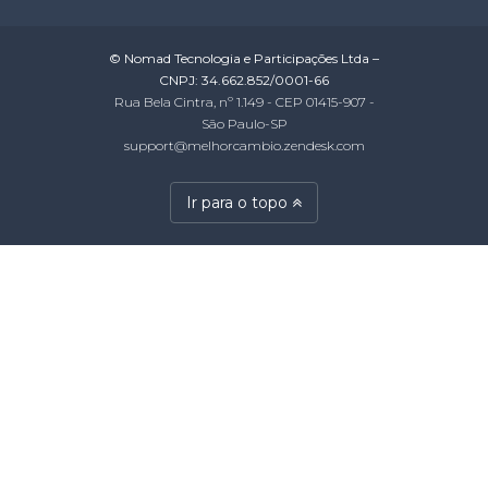
© Nomad Tecnologia e Participações Ltda –
CNPJ: 34.662.852/0001-66
Rua Bela Cintra, nº 1.149 - CEP 01415-907 -
São Paulo-SP
support@melhorcambio.zendesk.com
Ir para o topo