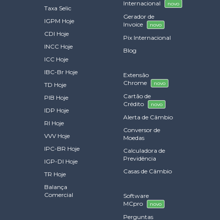
Internacional
novo
Taxa Selic
Gerador de
IGPM Hoje
Invoice
novo
CDI Hoje
Pix Internacional
INCC Hoje
Blog
ICC Hoje
IBC-Br Hoje
Extensão
Chrome
novo
TD Hoje
Cartão de
PIB Hoje
Crédito
novo
IDP Hoje
Alerta de Câmbio
RI Hoje
Conversor de
VVV Hoje
Moedas
IPC-BR Hoje
Calculadora de
Previdência
IGP-DI Hoje
Casas de Câmbio
TR Hoje
Balança
Comercial
Software
MCpro
novo
Perguntas