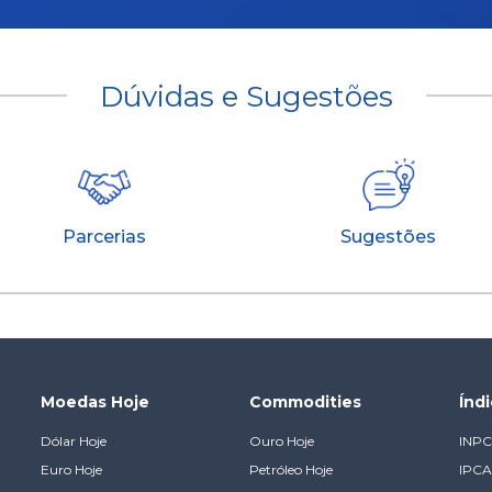
Dúvidas e Sugestões
Parcerias
Sugestões
Moedas Hoje
Commodities
Índ
Dólar Hoje
Ouro Hoje
INPC
Euro Hoje
Petróleo Hoje
IPCA