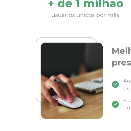
+ de 1 milhão
usuários únicos por mês
Mel
pres
Au
da
Su
em