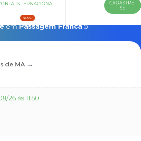
CADASTRE-
CONTA INTERNACIONAL
ENTRAR
SE
Veículos
10% Chip 4G
Saiba mais
NOVO
se
em
Passagem Franca
→
es de MA
08/26 às 11:50