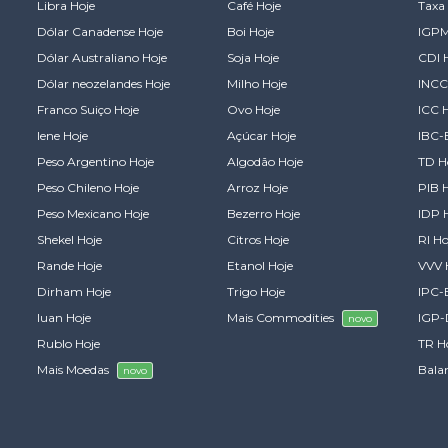
Libra Hoje
Café Hoje
Taxa 
Dólar Canadense Hoje
Boi Hoje
IGPM
Dólar Australiano Hoje
Soja Hoje
CDI 
Dólar neozelandes Hoje
Milho Hoje
INCC
Franco Suiço Hoje
Ovo Hoje
ICC 
Iene Hoje
Açúcar Hoje
IBC-
Peso Argentino Hoje
Algodão Hoje
TD H
Peso Chileno Hoje
Arroz Hoje
PIB 
Peso Mexicano Hoje
Bezerro Hoje
IDP 
Shekel Hoje
Citros Hoje
RI Ho
Rande Hoje
Etanol Hoje
VVV 
Dirham Hoje
Trigo Hoje
IPC-
Iuan Hoje
Mais Commodities
IGP-
novo
Rublo Hoje
TR H
Mais Moedas
Bala
novo