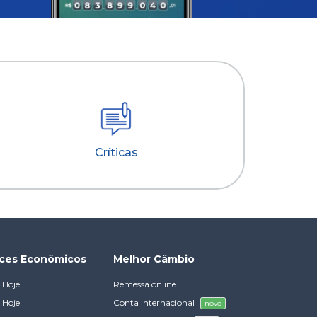
Críticas
ices Econômicos
Melhor Câmbio
 Hoje
Remessa online
 Hoje
Conta Internacional
novo