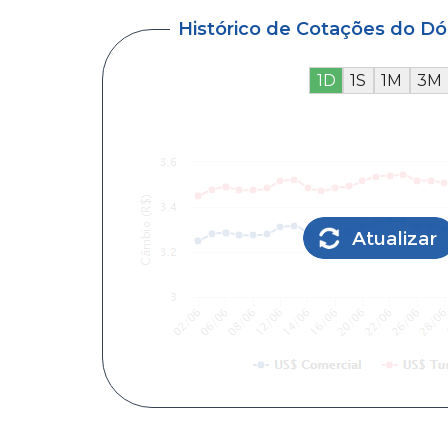
Histórico de Cotações do D
1D
1S
1M
3M