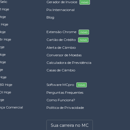
Selic
Gerador de Invoice
novo
 Hoje
Pix Internacional
Hoje
Blog
 Hoje
Hoje
Extensão Chrome
novo
Br Hoje
Cartão de Crédito
novo
oje
Alerta de Câmbio
Hoje
Conversor de Moedas
Hoje
Calculadora de Previdência
je
Casas de Câmbio
Hoje
BR Hoje
Software MCpro
novo
DI Hoje
Perguntas Frequentes
oje
Como Funciona?
nça Comercial
Política de Privacidade
Sua carreira no MC