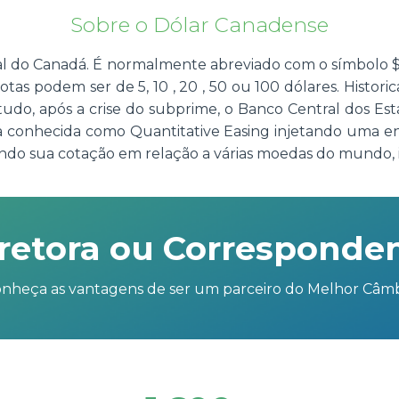
Sobre o Dólar Canadense
l do Canadá. É normalmente abreviado com o símbolo $ o
otas podem ser de 5, 10 , 20 , 50 ou 100 dólares. Histor
do, após a crise do subprime, o Banco Central dos Est
ia conhecida como Quantitative Easing injetando uma 
do sua cotação em relação a várias moedas do mundo, i
retora ou Corresponde
nheça as vantagens de ser um parceiro do Melhor Câm