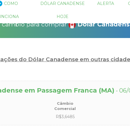
 descontos!
COMO
DÓLAR CANADENSE
ALERTA
!
15% Seguro Viagem
15% Proteção de Bagagem
10% Locação de 
as para operações negociadas e
UNCIONA
HOJE
as através do sistema de ofertas do
e câmbio para comprar
Dólar Canaden
bio.com.
r pagar quanto?
otações do Dólar Canadense em outras cidad
adense em Passagem Franca (MA)
- 06/
Câmbio
Comercial
R$3,6485