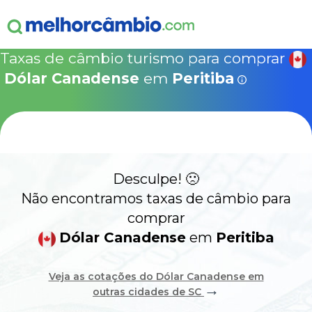
ganha
s!
15% Seguro Viagem
15% Proteção de Bagagem
10% Locação de 
Válido apen
concretizad
Taxas de câmbio turismo para comprar
MelhorCâm
NOVA COTAÇÃO
Dólar Canadense
em
Peritiba
Que
Use o código acima em:
COMO FUNCIONA
SegurosPromo.com.br
DÓLAR CANADENSE HOJE
ALERTA
Desculpe! 🙁
CONTA INTERNACIONAL
NOVO
Não encontramos taxas de câmbio para
comprar
Acesse sua conta:
Dólar Canadense
em
Peritiba
ÁREA DO CLIENTE
Veja as cotações do Dólar Canadense em
→
outras cidades de SC
BROKER DE OFERTAS