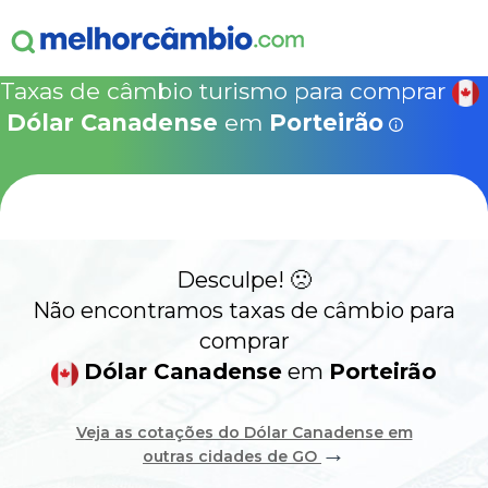
ganha
s!
15% Seguro Viagem
15% Proteção de Bagagem
10% Locação de 
Válido apen
concretizad
Taxas de câmbio turismo para comprar
MelhorCâm
NOVA COTAÇÃO
Dólar Canadense
em
Porteirão
Que
Use o código acima em:
COMO FUNCIONA
SegurosPromo.com.br
DÓLAR CANADENSE HOJE
ALERTA
Desculpe! 🙁
CONTA INTERNACIONAL
NOVO
Não encontramos taxas de câmbio para
comprar
Acesse sua conta:
Dólar Canadense
em
Porteirão
ÁREA DO CLIENTE
Veja as cotações do Dólar Canadense em
→
outras cidades de GO
BROKER DE OFERTAS