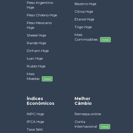
Peso Argentino
Bezerro Hoje
Hoje
Citros Hoje
Peso Chileno Hoje
Etanol Hoje
Peso Mexicano
Trigo Hoje
Hoje
Mais
Shekel Hoje
Commodities
novo
Rande Hoje
Dirham Hoje
Iuan Hoje
Rublo Hoje
Mais
Moedas
novo
Índices
Melhor
Econômicos
Câmbio
INPC Hoje
Remessa online
IPCA Hoje
Conta
Internacional
novo
Taxa Selic