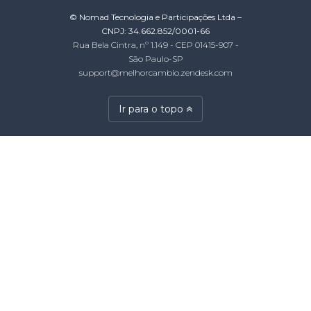
© Nomad Tecnologia e Participações Ltda –
CNPJ: 34.662.852/0001-66
Rua Bela Cintra, nº 1.149 - CEP 01415-907 -
São Paulo-SP
support@melhorcambio.zendesk.com
Ir para o topo