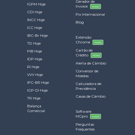
Gerador de
IGPM Hoje
Invoice
novo
CDI Hoje
Pix Internacional
INCC Hoje
Blog
ICC Hoje
IBC-Br Hoje
Extensão
Chrome
novo
TD Hoje
Cartão de
PIB Hoje
Crédito
novo
IDP Hoje
Alerta de Câmbio
RI Hoje
Conversor de
VVV Hoje
Moedas
IPC-BR Hoje
Calculadora de
Previdência
IGP-DI Hoje
Casas de Câmbio
TR Hoje
Balança
Comercial
Software
MCpro
novo
Perguntas
Frequentes