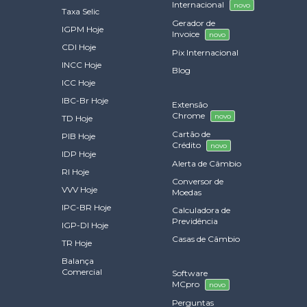
Internacional
novo
Taxa Selic
Gerador de
IGPM Hoje
Invoice
novo
CDI Hoje
Pix Internacional
INCC Hoje
Blog
ICC Hoje
IBC-Br Hoje
Extensão
Chrome
novo
TD Hoje
Cartão de
PIB Hoje
Crédito
novo
IDP Hoje
Alerta de Câmbio
RI Hoje
Conversor de
VVV Hoje
Moedas
IPC-BR Hoje
Calculadora de
Previdência
IGP-DI Hoje
Casas de Câmbio
TR Hoje
Balança
Comercial
Software
MCpro
novo
Perguntas