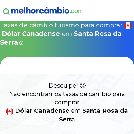
ganha
s!
15% Seguro Viagem
15% Proteção de Bagagem
10% Locação de 
Válido apen
concretizad
Taxas de câmbio turismo para comprar
MelhorCâm
NOVA COTAÇÃO
Dólar Canadense
em
Santa Rosa da
Que
Use o código acima em:
Serra
COMO FUNCIONA
SegurosPromo.com.br
DÓLAR CANADENSE HOJE
ALERTA
CONTA INTERNACIONAL
NOVO
Desculpe! 🙁
Não encontramos taxas de câmbio para
Acesse sua conta:
comprar
Dólar Canadense
em
Santa Rosa da
ÁREA DO CLIENTE
Serra
BROKER DE OFERTAS