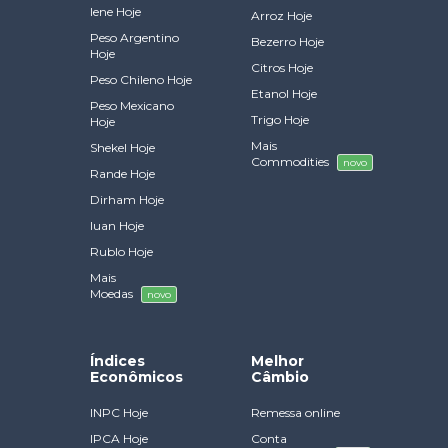
Iene Hoje
Arroz Hoje
Peso Argentino
Bezerro Hoje
Hoje
Citros Hoje
Peso Chileno Hoje
Etanol Hoje
Peso Mexicano
Trigo Hoje
Hoje
Mais
Shekel Hoje
Commodities
novo
Rande Hoje
Dirham Hoje
Iuan Hoje
Rublo Hoje
Mais
Moedas
novo
Índices
Melhor
Econômicos
Câmbio
INPC Hoje
Remessa online
IPCA Hoje
Conta