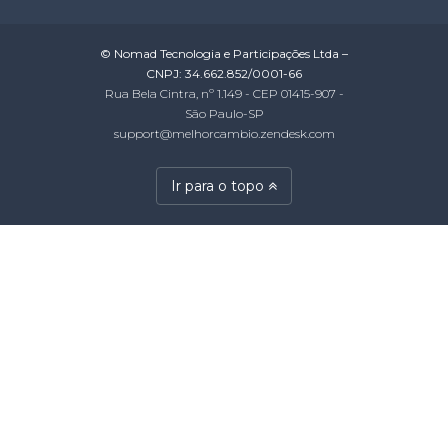
© Nomad Tecnologia e Participações Ltda –
CNPJ: 34.662.852/0001-66
Rua Bela Cintra, nº 1.149 - CEP 01415-907 -
São Paulo-SP
support@melhorcambio.zendesk.com
Ir para o topo