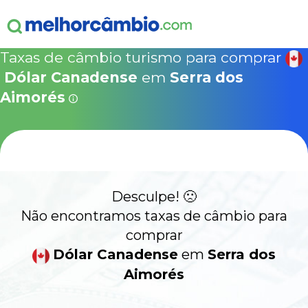
ganha
s!
15% Seguro Viagem
15% Proteção de Bagagem
10% Locação de 
Válido apen
concretizad
Taxas de câmbio turismo para comprar
MelhorCâm
NOVA COTAÇÃO
Dólar Canadense
em
Serra dos
Que
Use o código acima em:
Aimorés
COMO FUNCIONA
SegurosPromo.com.br
DÓLAR CANADENSE HOJE
ALERTA
CONTA INTERNACIONAL
NOVO
Desculpe! 🙁
Não encontramos taxas de câmbio para
Acesse sua conta:
comprar
Dólar Canadense
em
Serra dos
ÁREA DO CLIENTE
Aimorés
BROKER DE OFERTAS