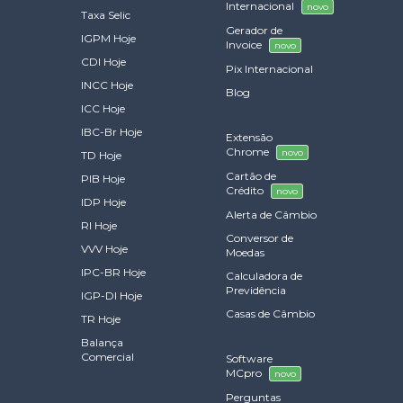
Internacional
novo
Taxa Selic
Gerador de
IGPM Hoje
Invoice
novo
CDI Hoje
Pix Internacional
INCC Hoje
Blog
ICC Hoje
IBC-Br Hoje
Extensão
Chrome
novo
TD Hoje
Cartão de
PIB Hoje
Crédito
novo
IDP Hoje
Alerta de Câmbio
RI Hoje
Conversor de
VVV Hoje
Moedas
IPC-BR Hoje
Calculadora de
Previdência
IGP-DI Hoje
Casas de Câmbio
TR Hoje
Balança
Comercial
Software
MCpro
novo
Perguntas