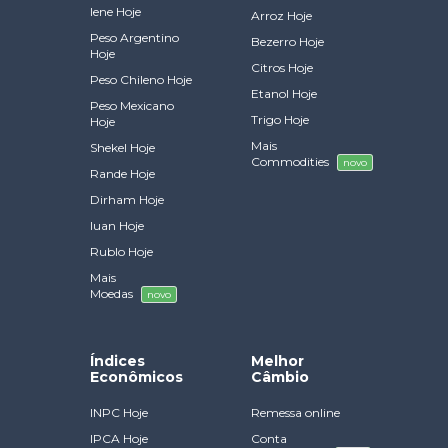
Iene Hoje
Arroz Hoje
Peso Argentino
Bezerro Hoje
Hoje
Citros Hoje
Peso Chileno Hoje
Etanol Hoje
Peso Mexicano
Trigo Hoje
Hoje
Mais
Shekel Hoje
Commodities
novo
Rande Hoje
Dirham Hoje
Iuan Hoje
Rublo Hoje
Mais
Moedas
novo
Índices
Melhor
Econômicos
Câmbio
INPC Hoje
Remessa online
IPCA Hoje
Conta