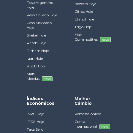
Peso Argentino
Bezerro Hoje
Hoje
Citros Hoje
Peso Chileno Hoje
Etanol Hoje
Peso Mexicano
Trigo Hoje
Hoje
Mais
Shekel Hoje
Commodities
novo
Rande Hoje
Dirham Hoje
Iuan Hoje
Rublo Hoje
Mais
Moedas
novo
Índices
Melhor
Econômicos
Câmbio
INPC Hoje
Remessa online
IPCA Hoje
Conta
Internacional
novo
Taxa Selic