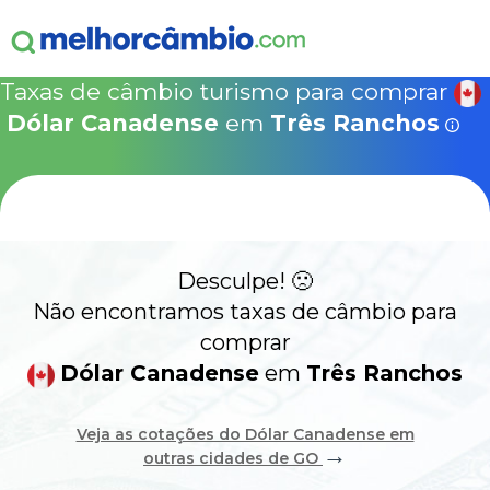
ganha
s!
15% Seguro Viagem
15% Proteção de Bagagem
10% Locação de 
Válido apen
concretizad
Taxas de câmbio turismo para comprar
MelhorCâm
NOVA COTAÇÃO
Dólar Canadense
em
Três Ranchos
Que
Use o código acima em:
COMO FUNCIONA
SegurosPromo.com.br
DÓLAR CANADENSE HOJE
ALERTA
Desculpe! 🙁
CONTA INTERNACIONAL
NOVO
Não encontramos taxas de câmbio para
comprar
Acesse sua conta:
Dólar Canadense
em
Três Ranchos
ÁREA DO CLIENTE
Veja as cotações do Dólar Canadense em
→
outras cidades de GO
BROKER DE OFERTAS