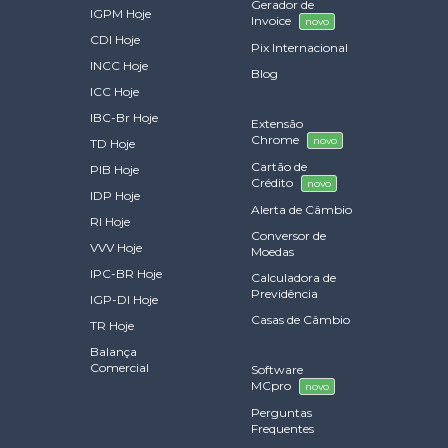
Gerador de
IGPM Hoje
Invoice
novo
CDI Hoje
Pix Internacional
INCC Hoje
Blog
ICC Hoje
IBC-Br Hoje
Extensão
Chrome
novo
TD Hoje
Cartão de
PIB Hoje
Crédito
novo
IDP Hoje
Alerta de Câmbio
RI Hoje
Conversor de
VVV Hoje
Moedas
IPC-BR Hoje
Calculadora de
Previdência
IGP-DI Hoje
Casas de Câmbio
TR Hoje
Balança
Comercial
Software
MCpro
novo
Perguntas
Frequentes