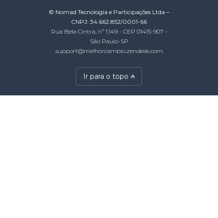
© Nomad Tecnologia e Participações Ltda –
CNPJ: 34.662.852/0001-66
Rua Bela Cintra, nº 1.149 - CEP 01415-907 -
São Paulo-SP
support@melhorcambio.zendesk.com
Ir para o topo