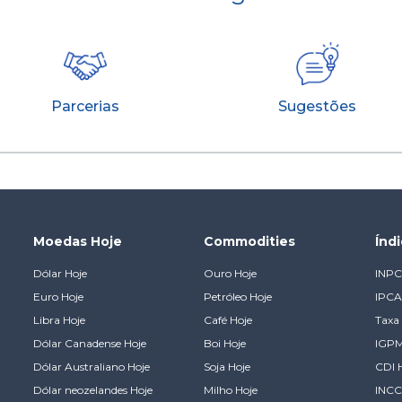
Parcerias
Sugestões
Moedas Hoje
Commodities
Índ
Dólar Hoje
Ouro Hoje
INPC
Euro Hoje
Petróleo Hoje
IPCA
Libra Hoje
Café Hoje
Taxa 
Dólar Canadense Hoje
Boi Hoje
IGPM
Dólar Australiano Hoje
Soja Hoje
CDI 
Dólar neozelandes Hoje
Milho Hoje
INCC