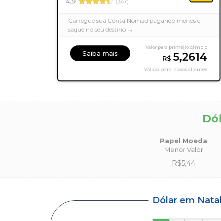
4,9
(347)
Carregue sua Conta Nomad pagando menos e
saque no seu destino →
Valor para primeiro câmbio
Saiba mais
5,2614
R$
Válido para novos clientes
Dól
Papel Moeda
Menor Valor
R$5,44
Dólar em Nata