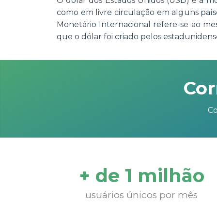
O dólar dos Estados Unidos (USD) é a mo
como em livre circulação em alguns país
Monetário Internacional refere-se ao 
que o dólar foi criado pelos estadunidens
Cor
Co
+ de 1 milhão
usuários únicos por mês