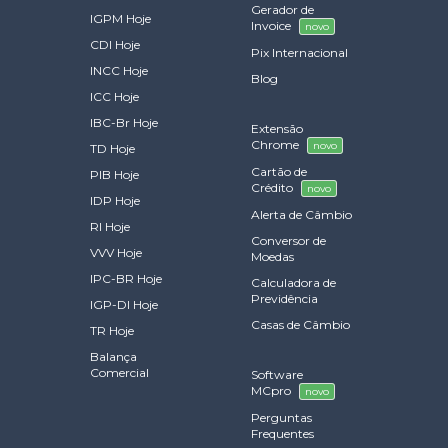
Gerador de
IGPM Hoje
Invoice
novo
CDI Hoje
Pix Internacional
INCC Hoje
Blog
ICC Hoje
IBC-Br Hoje
Extensão
Chrome
novo
TD Hoje
Cartão de
PIB Hoje
Crédito
novo
IDP Hoje
Alerta de Câmbio
RI Hoje
Conversor de
VVV Hoje
Moedas
IPC-BR Hoje
Calculadora de
Previdência
IGP-DI Hoje
Casas de Câmbio
TR Hoje
Balança
Comercial
Software
MCpro
novo
Perguntas
Frequentes