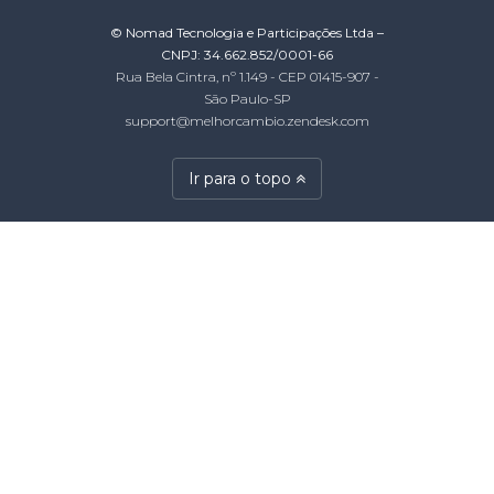
© Nomad Tecnologia e Participações Ltda –
CNPJ: 34.662.852/0001-66
Rua Bela Cintra, nº 1.149 - CEP 01415-907 -
São Paulo-SP
support@melhorcambio.zendesk.com
Ir para o topo