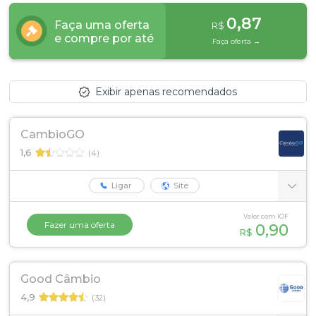
ou cadastre-se se ainda não tem registro:
0,87
Faça uma oferta
R$
e compre por até
Faça oferta →
CADASTRE-SE
Exibir apenas recomendados
CambioGO
1,6
(4)
Ligar
Site
Valor com IOF
Fazer uma oferta
0,90
R$
Good Câmbio
4,9
(32)