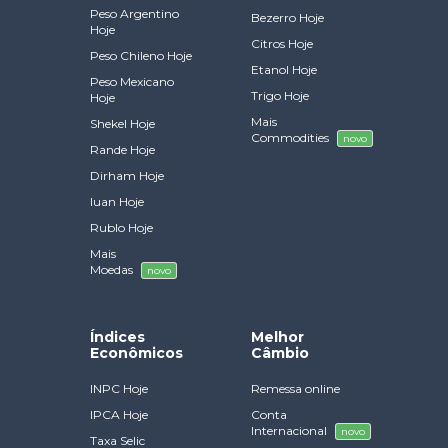
Peso Argentino
Bezerro Hoje
Hoje
Citros Hoje
Peso Chileno Hoje
Etanol Hoje
Peso Mexicano
Trigo Hoje
Hoje
Mais
Shekel Hoje
Commodities
novo
Rande Hoje
Dirham Hoje
Iuan Hoje
Rublo Hoje
Mais
Moedas
novo
Índices
Melhor
Econômicos
Câmbio
INPC Hoje
Remessa online
IPCA Hoje
Conta
Internacional
novo
Taxa Selic