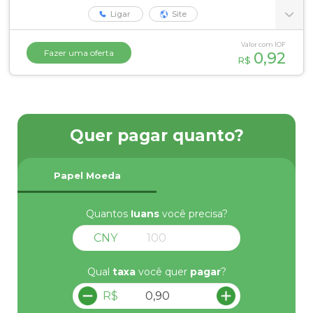
Ligar
Site
Valor com IOF
Fazer uma oferta
0,92
R$
Quer pagar quanto?
Papel Moeda
Quantos
Iuans
você precisa?
CNY
Qual
taxa
você quer
pagar
?
R$