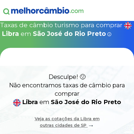
ganha
s!
15% Seguro Viagem
15% Proteção de Bagagem
10% Locação de 
Válido apen
concretizad
Taxas de câmbio turismo para comprar
MelhorCâm
NOVA COTAÇÃO
Libra
em
São José do Rio Preto
Que
Use o código acima em:
COMO FUNCIONA
SegurosPromo.com.br
LIBRA HOJE
ALERTA
Desculpe! 🙁
CONTA INTERNACIONAL
NOVO
Não encontramos taxas de câmbio para
comprar
Acesse sua conta:
Libra
em
São José do Rio Preto
ÁREA DO CLIENTE
Veja as cotações da Libra em
→
outras cidades de SP
BROKER DE OFERTAS