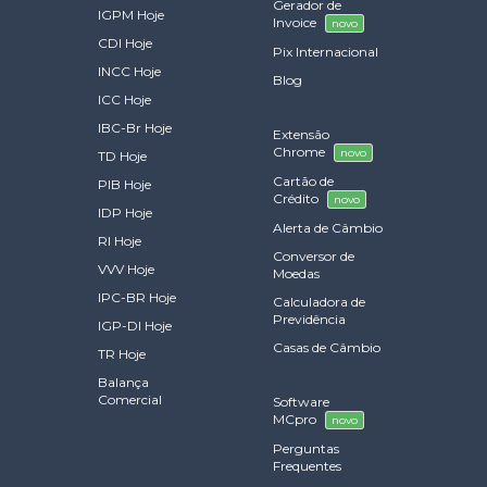
Gerador de
IGPM Hoje
Invoice
novo
CDI Hoje
Pix Internacional
INCC Hoje
Blog
ICC Hoje
IBC-Br Hoje
Extensão
Chrome
novo
TD Hoje
Cartão de
PIB Hoje
Crédito
novo
IDP Hoje
Alerta de Câmbio
RI Hoje
Conversor de
VVV Hoje
Moedas
IPC-BR Hoje
Calculadora de
Previdência
IGP-DI Hoje
Casas de Câmbio
TR Hoje
Balança
Comercial
Software
MCpro
novo
Perguntas
Frequentes