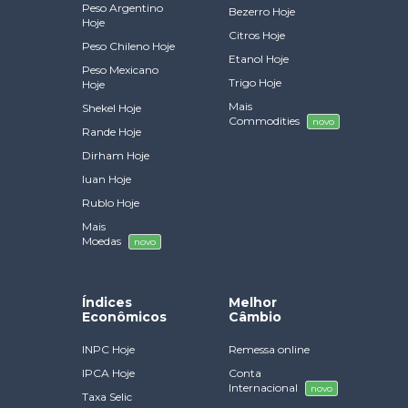
Peso Argentino
Bezerro Hoje
Hoje
Citros Hoje
Peso Chileno Hoje
Etanol Hoje
Peso Mexicano
Trigo Hoje
Hoje
Mais
Shekel Hoje
Commodities
novo
Rande Hoje
Dirham Hoje
Iuan Hoje
Rublo Hoje
Mais
Moedas
novo
Índices
Melhor
Econômicos
Câmbio
INPC Hoje
Remessa online
IPCA Hoje
Conta
Internacional
novo
Taxa Selic