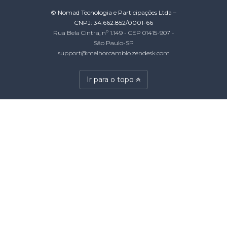
© Nomad Tecnologia e Participações Ltda –
CNPJ: 34.662.852/0001-66
Rua Bela Cintra, nº 1.149 - CEP 01415-907 -
São Paulo-SP
support@melhorcambio.zendesk.com
Ir para o topo