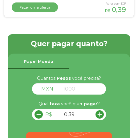
Valor com IOF
Fazer uma oferta
0,39
R$
Quer pagar quanto?
Papel Moeda
Quantos
Pesos
você precisa?
MXN
Qual
taxa
você quer
pagar
?
R$