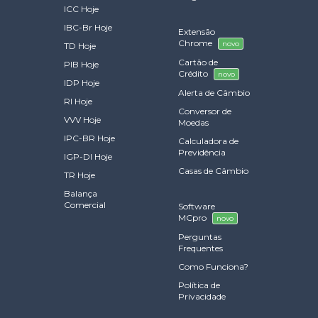
ICC Hoje
IBC-Br Hoje
Extensão
Chrome
novo
TD Hoje
Cartão de
PIB Hoje
Crédito
novo
IDP Hoje
Alerta de Câmbio
RI Hoje
Conversor de
VVV Hoje
Moedas
IPC-BR Hoje
Calculadora de
Previdência
IGP-DI Hoje
Casas de Câmbio
TR Hoje
Balança
Comercial
Software
MCpro
novo
Perguntas
Frequentes
Como Funciona?
Política de
Privacidade