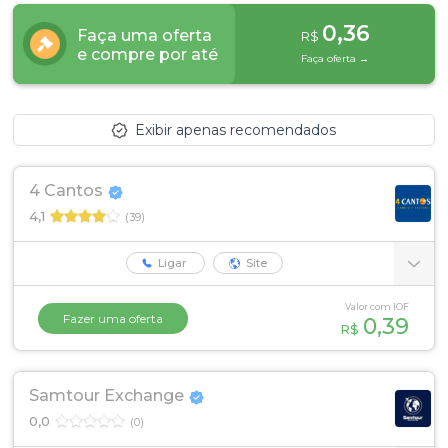
ou cadastre-se se ainda não tem registro:
0,36
Faça uma oferta
R$
e compre por até
Faça oferta →
CADASTRE-SE
Exibir apenas recomendados
4 Cantos
4,1
(39)
Ligar
Site
Valor com IOF
Fazer uma oferta
0,39
R$
Samtour Exchange
0,0
(0)