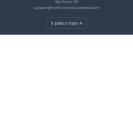
São Paulo-SP
support@melhorcambio.zendesk.com
Ir para o topo