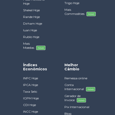
Trigo Hoje
Hoje
Mais
Shekel Hoje
Commodities
novo
Rande Hoje
Dirham Hoje
Iuan Hoje
Rublo Hoje
Mais
Moedas
novo
Índices
Melhor
Econômicos
Câmbio
INPC Hoje
Remessa online
IPCA Hoje
Conta
Internacional
novo
Taxa Selic
Gerador de
IGPM Hoje
Invoice
novo
CDI Hoje
Pix Internacional
INCC Hoje
Blog