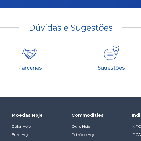
Dúvidas e Sugestões
Parcerias
Sugestões
Moedas Hoje
Commodities
Índ
Dólar Hoje
Ouro Hoje
INPC
Euro Hoje
Petróleo Hoje
IPCA