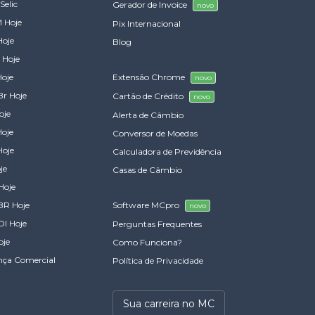
Selic
Gerador de Invoice
novo
 Hoje
Pix Internacional
Hoje
Blog
 Hoje
Hoje
Extensão Chrome
novo
Br Hoje
Cartão de Crédito
novo
oje
Alerta de Câmbio
Hoje
Conversor de Moedas
Hoje
Calculadora de Previdência
je
Casas de Câmbio
Hoje
BR Hoje
Software MCpro
novo
DI Hoje
Perguntas Frequentes
oje
Como Funciona?
nça Comercial
Política de Privacidade
Sua carreira no MC