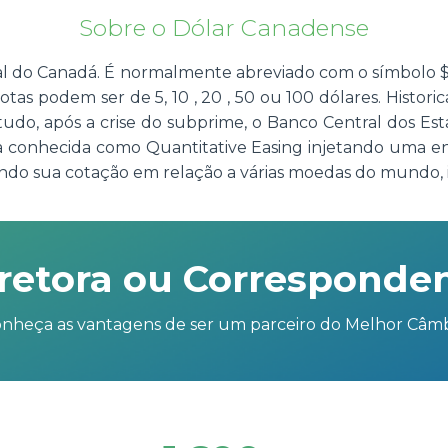
Sobre o Dólar Canadense
l do Canadá. É normalmente abreviado com o símbolo $ o
otas podem ser de 5, 10 , 20 , 50 ou 100 dólares. Histor
do, após a crise do subprime, o Banco Central dos Est
ia conhecida como Quantitative Easing injetando uma 
do sua cotação em relação a várias moedas do mundo, i
retora ou Corresponde
nheça as vantagens de ser um parceiro do Melhor Câm