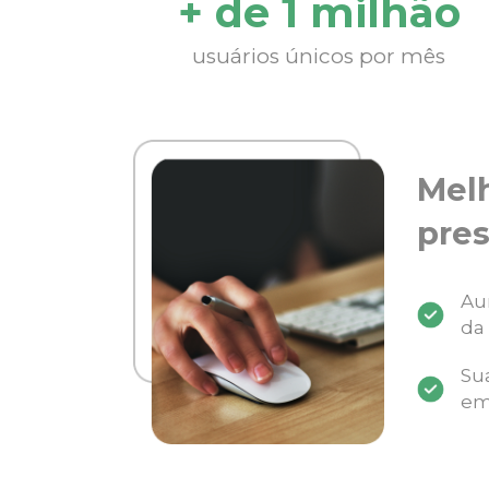
+ de 1 milhão
usuários únicos por mês
Mel
pres
Au
da
Su
em