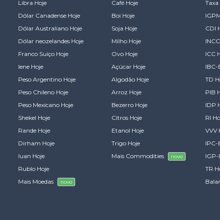
Libra Hoje
Café Hoje
Taxa 
Dólar Canadense Hoje
Boi Hoje
IGPM
Dólar Australiano Hoje
Soja Hoje
CDI 
Dólar neozelandes Hoje
Milho Hoje
INCC
Franco Suiço Hoje
Ovo Hoje
ICC 
Iene Hoje
Açúcar Hoje
IBC-
Peso Argentino Hoje
Algodão Hoje
TD H
Peso Chileno Hoje
Arroz Hoje
PIB 
Peso Mexicano Hoje
Bezerro Hoje
IDP 
Shekel Hoje
Citros Hoje
RI Ho
Rande Hoje
Etanol Hoje
VVV 
Dirham Hoje
Trigo Hoje
IPC-
Iuan Hoje
Mais Commodities
IGP-
novo
Rublo Hoje
TR H
Mais Moedas
Bala
novo