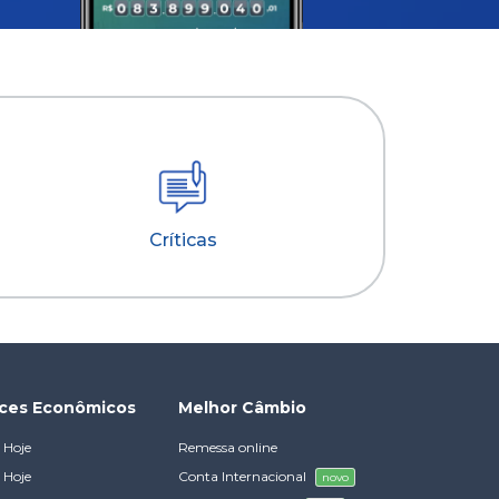
Críticas
ices Econômicos
Melhor Câmbio
 Hoje
Remessa online
 Hoje
Conta Internacional
novo