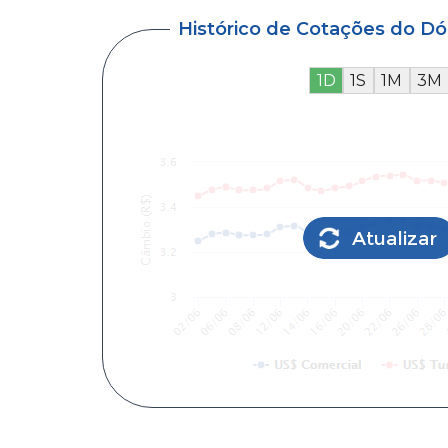
Histórico de Cotações do D
1D
1S
1M
3M