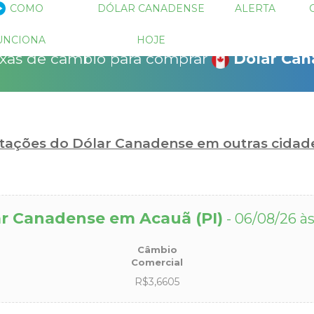
 descontos!
COMO
DÓLAR CANADENSE
ALERTA
!
15% Seguro Viagem
15% Proteção de Bagagem
10% Locação de 
as para operações negociadas e
UNCIONA
HOJE
as através do sistema de ofertas do
xas de câmbio para comprar
Dólar Ca
bio.com.
r pagar quanto?
otações do Dólar Canadense em outras cidad
r Canadense em Acauã (PI)
- 06/08/26 às
Câmbio
Comercial
R$3,6605