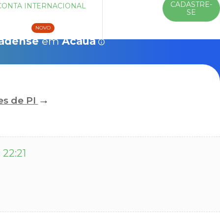
CADASTRE-
CONTA INTERNACIONAL
ENTRAR
SE
Veículos
10% Chip 4G
Saiba mais
NOVO
nadense
em
Acauã
→
es de PI
 22:21